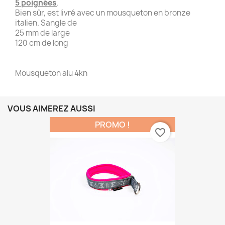
5 poignées
.
Bien sûr, est livré avec un mousqueton en bronze
italien.
Sangle de
25 mm de large
120 cm de long
Mousqueton alu 4kn
VOUS AIMEREZ AUSSI
PROMO !
favorite_border