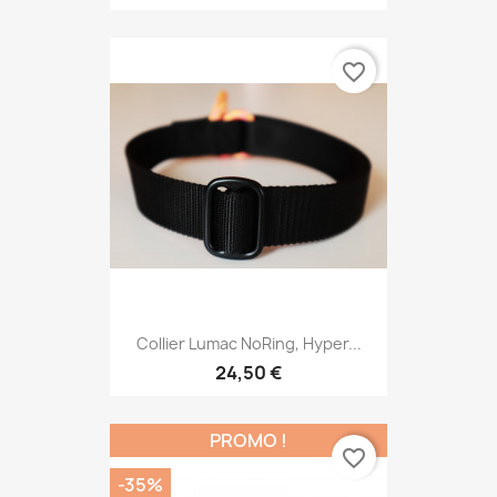
favorite_border
Collier Lumac NoRing, Hyper...
24,50 €
PROMO !
favorite_border
-35%