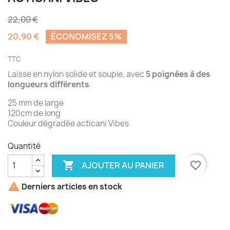
22,00 €
20,90 €
ÉCONOMISEZ 5%
TTC
Laisse en nylon solide et souple, avec
5 poignées à des
longueurs différents
.
25 mm de large
120cm de long
Couleur dégradée acticani Vibes
Quantité

favorite_border
AJOUTER AU PANIER

Derniers articles en stock