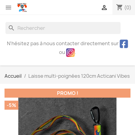
shopping_cart


(0)
search
N'hésitez pas à nous contacter directement sur
ou
.
Accueil
Laisse multi-poignées 120cm Acticani Vibes
PROMO !
-5%