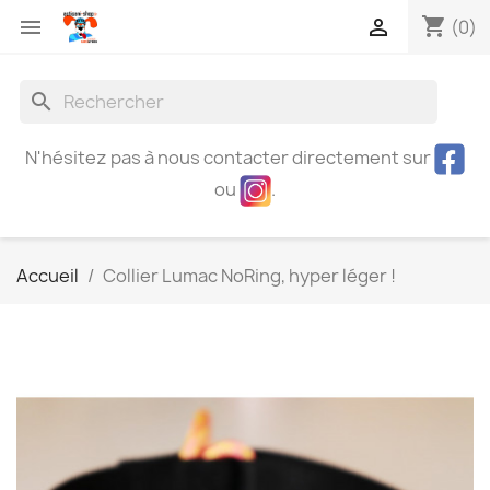
shopping_cart


(0)
search
N'hésitez pas à nous contacter directement sur
ou
.
Accueil
Collier Lumac NoRing, hyper léger !