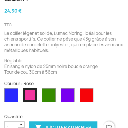
24,50 €
TTC
Le collier léger et solide, Lumac Noring, idéal pour les
chiens sportifs. Ce collier ne pèse que 43g grâce à son
anneau de cordelette polyester, qui remplace les anneaux
métalliques habituels.
Réglable
En sangle nylon de 25mm noire boucle orange
Tour de cou 30cm à 56cm
Couleur : Rose
Bleu
Vert
Violet
Rouge
Rose
Quantité

favorite_border
AJOUTER AU PANIER