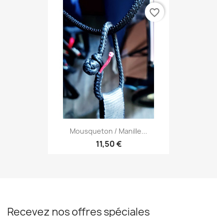
favorite_border
Mousqueton / Manille...
11,50 €
Recevez nos offres spéciales