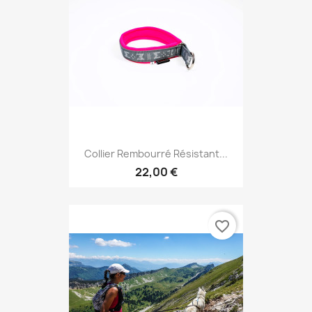
Collier Rembourré Résistant...
22,00 €
favorite_border