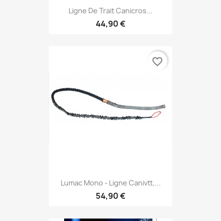
Ligne De Trait Canicros...
44,90 €
favorite_border
Lumac Mono - Ligne Canivtt,...
54,90 €