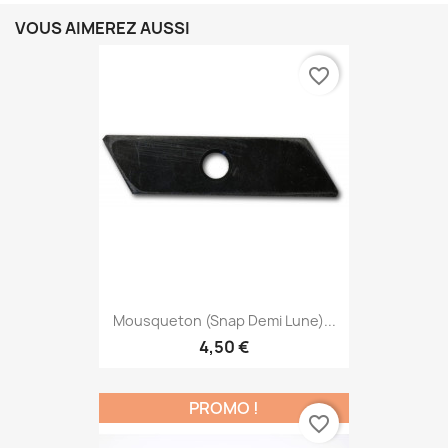
VOUS AIMEREZ AUSSI
favorite_border
Mousqueton (snap Demi Lune)...
4,50 €
PROMO !
favorite_border