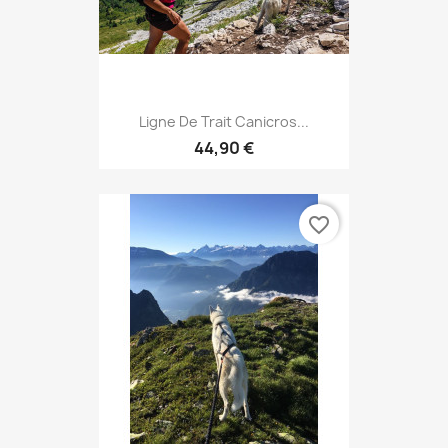
Ligne De Trait Canicros...
44,90 €
favorite_border