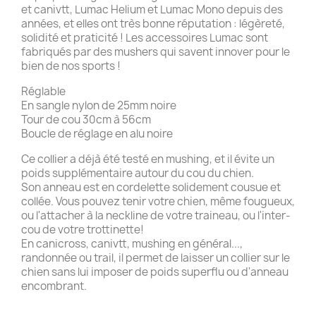
et canivtt, Lumac Helium et Lumac Mono depuis des
années, et elles ont très bonne réputation : légèreté,
solidité et praticité ! Les accessoires Lumac sont
fabriqués par des mushers qui savent innover pour le
bien de nos sports !
Réglable
En sangle nylon de 25mm noire
Tour de cou 30cm à 56cm
Boucle de réglage en alu noire
Ce collier a déjà été testé en mushing, et il évite un
poids supplémentaire autour du cou du chien.
Son anneau est en cordelette solidement cousue et
collée. Vous pouvez tenir votre chien, même fougueux,
ou l'attacher à la neckline de votre traineau, ou l'inter-
cou de votre trottinette!
En canicross, canivtt, mushing en général...,
randonnée ou trail, il permet de laisser un collier sur le
chien sans lui imposer de poids superflu ou d'anneau
encombrant.