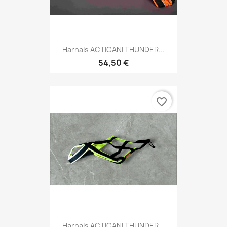
Harnais ACTICANI THUNDER...
54,50 €
favorite_border
Harnais ACTICANI THUNDER...