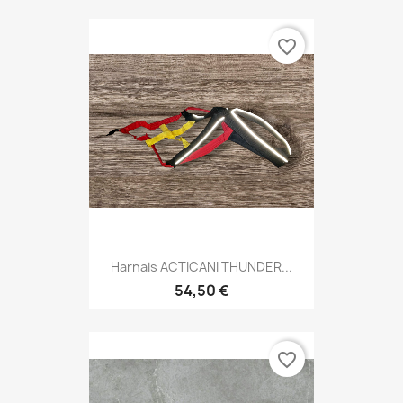
favorite_border
Harnais ACTICANI THUNDER...
54,50 €
favorite_border