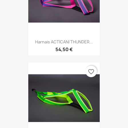
Harnais ACTICANI THUNDER...
54,50 €
favorite_border