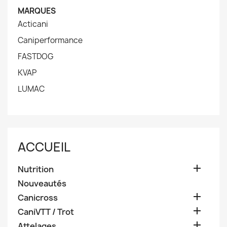
MARQUES
Acticani
Caniperformance
FASTDOG
KVAP
LUMAC
ACCUEIL

Nutrition
Nouveautés

Canicross

CaniVTT / Trot

Attelages