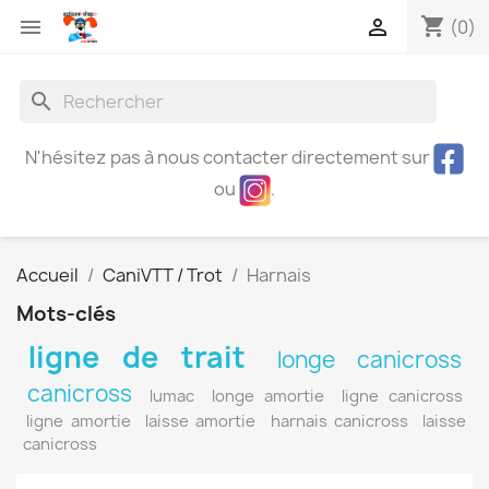
shopping_cart


(0)
search
N'hésitez pas à nous contacter directement sur
ou
.
Accueil
CaniVTT / Trot
Harnais
Mots-clés
ligne de trait
longe canicross
canicross
lumac
longe amortie
ligne canicross
ligne amortie
laisse amortie
harnais canicross
laisse
canicross