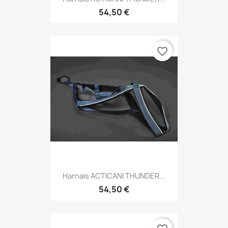
54,50 €
favorite_border
Harnais ACTICANI THUNDER...
54,50 €