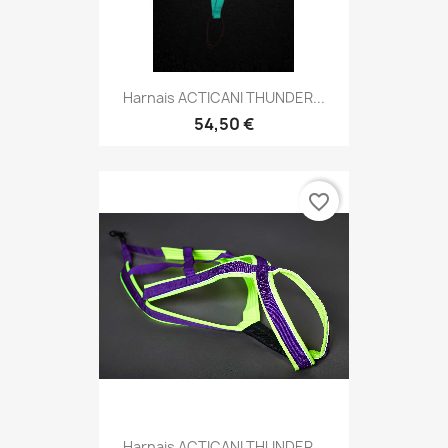
Harnais ACTICANI THUNDER...
54,50 €
favorite_border
Harnais ACTICANI THUNDER...