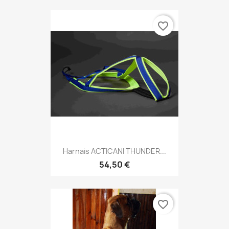
favorite_border
Harnais ACTICANI THUNDER...
54,50 €
favorite_border