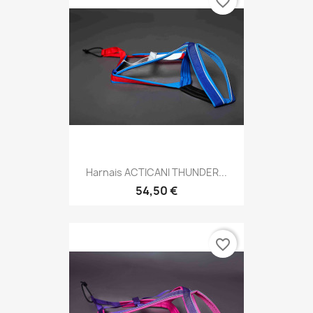
favorite_border
Harnais ACTICANI THUNDER...
54,50 €
favorite_border