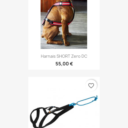
Harnais SHORT Zero DC
55,00 €
favorite_border