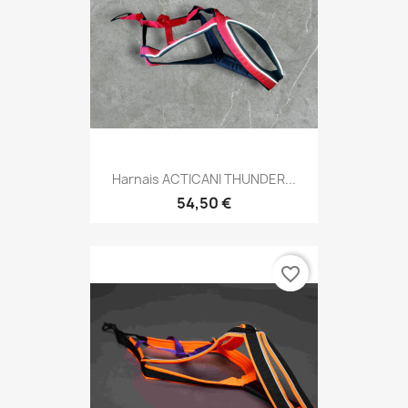
Harnais ACTICANI THUNDER...
54,50 €
favorite_border