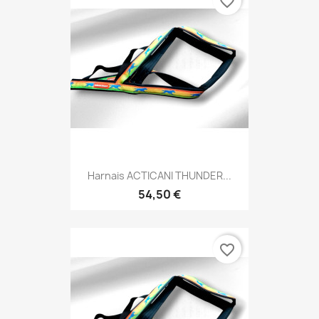
favorite_border
Harnais ACTICANI THUNDER...
54,50 €
favorite_border