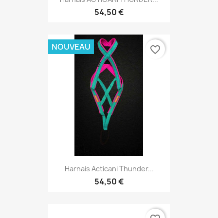
54,50 €
NOUVEAU
favorite_border
Harnais Acticani Thunder...
54,50 €