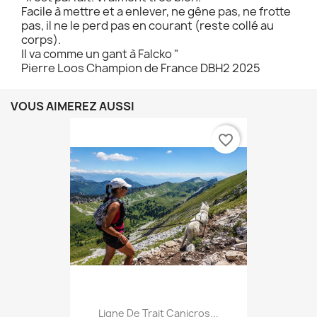
Facile à mettre et a enlever, ne gêne pas, ne frotte
pas, il ne le perd pas en courant (reste collé au
corps).
Il va comme un gant à Falcko "
Pierre Loos Champion de France DBH2 2025
VOUS AIMEREZ AUSSI
favorite_border
Ligne De Trait Canicros...