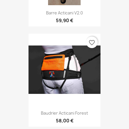
Barre Acticani V2.0
59,90 €
favorite_border
Baudrier Acticani Forest
58,00 €