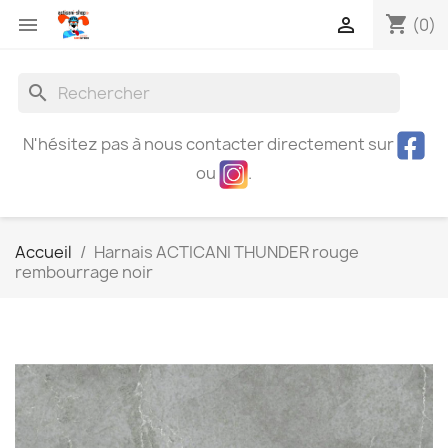
shopping_cart


(0)
search
N'hésitez pas à nous contacter directement sur
ou
.
Accueil
Harnais ACTICANI THUNDER rouge
rembourrage noir