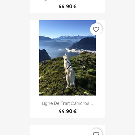
44,90 €
favorite_border
Ligne De Trait Canicros...
44,90 €
favorite_border