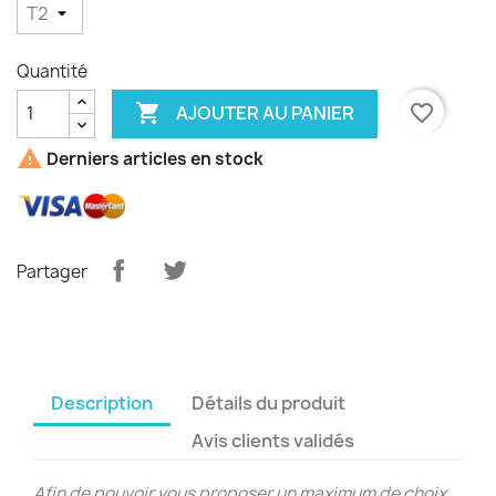
Quantité

favorite_border
AJOUTER AU PANIER

Derniers articles en stock
Partager
Description
Détails du produit
Avis clients validés
Afin de pouvoir vous proposer un maximum de choix