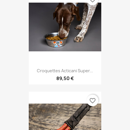
Croquettes Acticani Super...
89,50 €
favorite_border