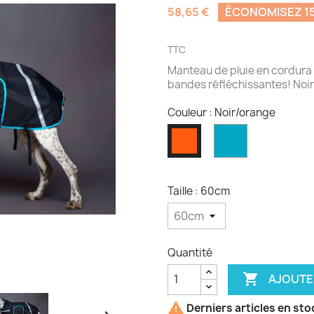
58,65 €
ÉCONOMISEZ 1
TTC
Manteau de pluie en cordura d
bandes réfléchissantes! Noir
Couleur : Noir/orange
Noir
Noir/orange
bord
turquoise
Taille : 60cm
Quantité

AJOUTE

Derniers articles en sto