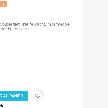
5%
oublé filet. Très résistant, imperméable,
 bord turquoise
favorite_border
R AU PANIER
ck