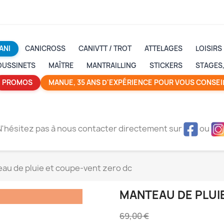
ANI
CANICROSS
CANIVTT / TROT
ATTELAGES
LOISIRS
OUSSINETS
MAÎTRE
MANTRAILLING
STICKERS
STAGES,
PROMOS
MANUE, 35 ANS D'EXPÉRIENCE POUR VOUS CONSEIL
N'hésitez pas à nous contacter directement sur
ou
au de pluie et coupe-vent zero dc
MANTEAU DE PLUI
69,00 €