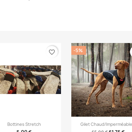
-5%
favorite_border
Aperçu rapide
Aperçu rapide


Bottines Stretch
Gilet Chaud/imperméable.