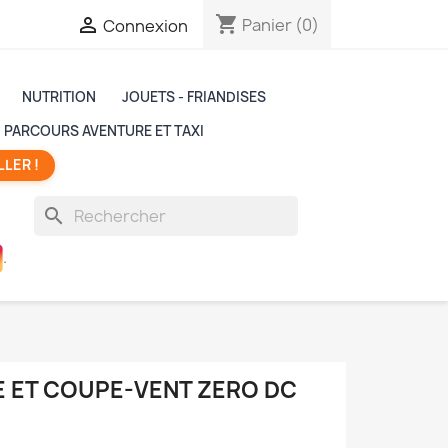
shopping_cart

Panier
(0)
Connexion
NUTRITION
JOUETS - FRIANDISES
 PARCOURS AVENTURE ET TAXI
LER !
search
.
E ET COUPE-VENT ZERO DC