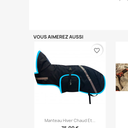
VOUS AIMEREZ AUSSI
favorite_border
Aperçu rapide

Manteau Hiver Chaud Et...