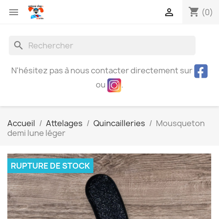
shopping_cart


(0)
search
N'hésitez pas à nous contacter directement sur
ou
.
Accueil
Attelages
Quincailleries
Mousqueton
demi lune léger
RUPTURE DE STOCK