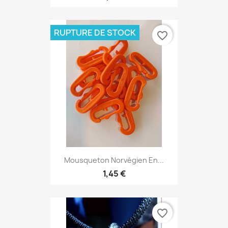
RUPTURE DE STOCK
favorite_border
Mousqueton Norvégien En...
1,45 €
favorite_border