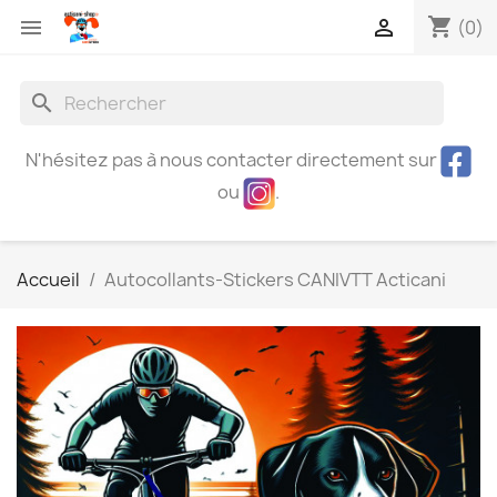
shopping_cart


(0)
search
N'hésitez pas à nous contacter directement sur
ou
.
Accueil
Autocollants-Stickers CANIVTT Acticani