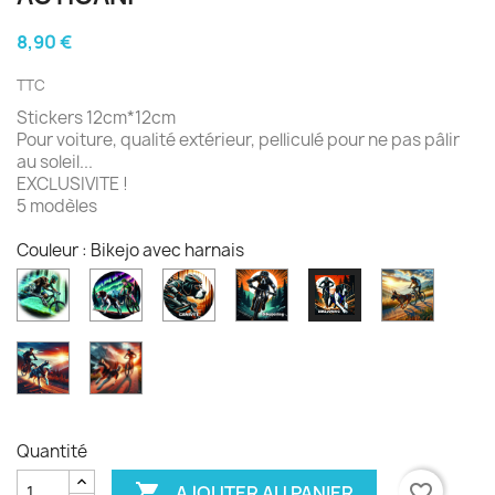
8,90 €
TTC
Stickers 12cm*12cm
Pour voiture, qualité extérieur, pelliculé pour ne pas pâlir
au soleil...
EXCLUSIVITE !
5 modèles
Couleur : Bikejo avec harnais
braque
Femme
Chien
Chien
Canivtt
Bikejo
vtt
canivtt
vététiste
Bikejoring
Femme
avec
réaliste
malou
harnais
Canivtt
CVTT
Homme
Femme
Husky
husky
Quantité

favorite_border
AJOUTER AU PANIER