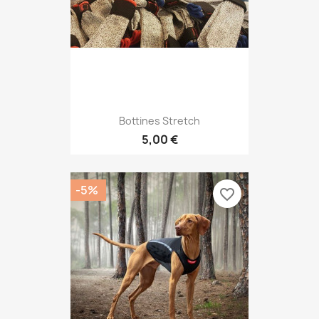
Bottines Stretch
5,00 €
-5%
favorite_border