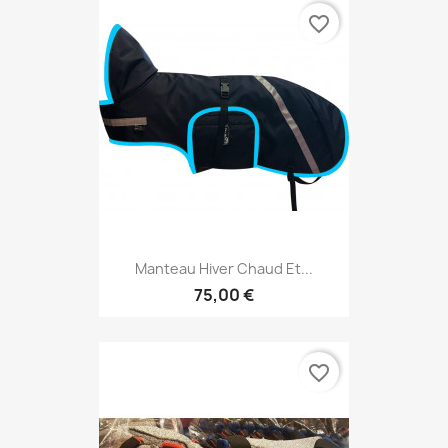
favorite_border
Manteau Hiver Chaud Et...
75,00 €
favorite_border