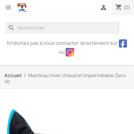
shopping_cart


(0)
search
N'hésitez pas à nous contacter directement sur
ou
.
Accueil
Manteau hiver chaud et imperméable Zero
dc