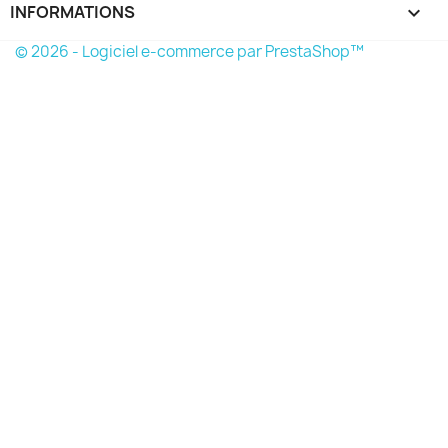
INFORMATIONS
keyboard_arrow_down
© 2026 - Logiciel e-commerce par PrestaShop™