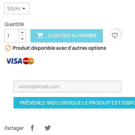
Quantité

favorite_border
AJOUTER AU PANIER

Produit disponible avec d'autres options
PRÉVENEZ-MOI LORSQUE LE PRODUIT EST DISP
Partager